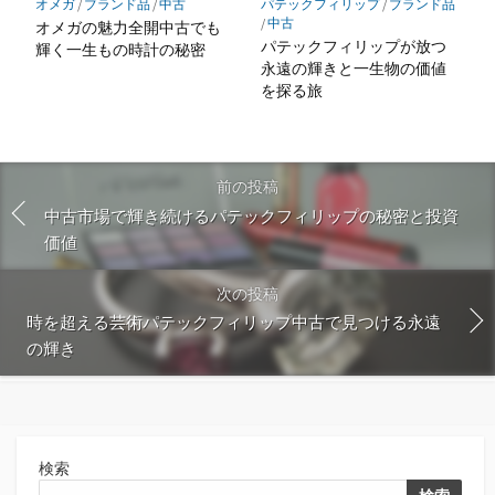
オメガ
/
ブランド品
/
中古
パテックフィリップ
/
ブランド品
/
中古
オメガの魅力全開中古でも
パテックフィリップが放つ
輝く一生もの時計の秘密
永遠の輝きと一生物の価値
を探る旅
前の投稿
中古市場で輝き続けるパテックフィリップの秘密と投資
価値
次の投稿
時を超える芸術パテックフィリップ中古で見つける永遠
の輝き
検索