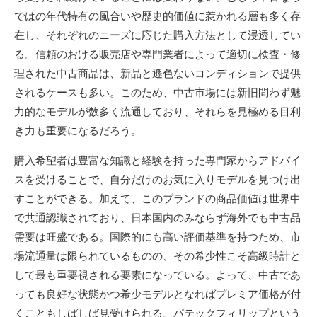
ではの年代特有の風合いや歴史的価値に惹かれる層も多く存
在し、それぞれのニーズに応じた購入方法として浸透してい
る。信頼のおける販売店や専門業者によって適切に検査・修
理された中古商品は、新品と遜色ないコンディションで提供
されるケースも多い。このため、中古市場には新旧問わず魅
力的なモデルが数多く流通しており、それらを見極める目利
き力も重要になるだろう。
購入希望者は豊富な知識と経験を持った専門家からアドバイ
スを受けることで、自分だけのお気に入りモデルを見つけ出
すことができる。加えて、このブランドの商品価値は世界中
で共通認識されており、日本国内のみならず海外でも中古品
需要は旺盛である。国際的にも高い評価基準を持つため、市
場流通量は限られているものの、その希少性こそ高級時計と
して最も重要視される要素になっている。よって、中古であ
っても良好な状態かつ希少モデルとなればプレミア価格が付
くこともしばしば見受けられる。パテックフィリップという