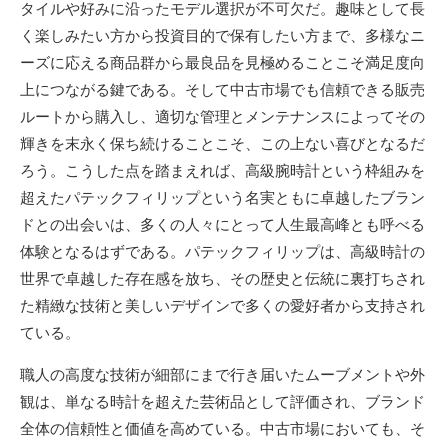
タイルや好みに沿ったモデル選択が不可欠だ。趣味として長
く楽しみたい方から投資目的で保有したい方まで、多様なニ
ーズに応える商品群から最良品を見極めることこそ満足度向
上につながる鍵である。そして中古市場でも信頼できる販売
ルートから購入し、適切な管理とメンテナンスによってその
輝きを末永く保ち続けることこそ、この上ない喜びとなるだ
ろう。こうした点を踏まえれば、高級腕時計という枠組みを
超えたパテックフィリップという名実ともに卓越したブラン
ドとの出会いは、多くの人々にとって人生最高峰とも呼べる
体験となるはずである。パテックフィリップは、高級時計の
世界で卓越した存在感を放ち、その歴史と伝統に裏打ちされ
た精緻な技術と美しいデザインで多くの愛好者から支持され
ている。
職人の高度な技術が細部にまで行き届いたムーブメントや外
観は、単なる時計を超えた芸術品として評価され、ブランド
全体の信頼性と価値を高めている。中古市場においても、そ