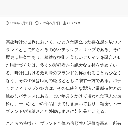
公
最
投
2026年5月21日
2026年5月7日
GIORGIO
開
終
稿
日
更
者
新
高級時計の世界において、ひときわ際立った存在感を放つブ
日
ランドとして知られるのがパテックフィリップである。
その
歴史は悠久であり、精緻な技術と美しいデザインを融合させ
た時計づくりは、多くの愛好者から絶大な支持を集めてい
る。時計における最高峰のブランドと称されることも少なく
なく、その価値は時間の経過とともに増す一方である。パテ
ックフィリップの魅力は、その伝統的な製法と最新技術との
絶妙なバランスにある。長い年月をかけて培われた職人の技
術は、一つひとつの部品にまで行き届いており、精密なムー
ブメントや洗練された外観はまさに芸術品といえる。
これらの特徴が、ブランド全体の信頼性と評価を高め、所有