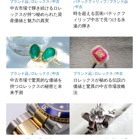
ブランド品
/
ロレックス
/
中古
パテックフィリップ
/
ブランド品
/
中古
中古市場で輝き続けるロレ
時を超える芸術パテックフ
ックスが持つ秘められた資
ィリップ中古で見つける永
産価値と魅力の真実
遠の輝き
ブランド品
/
ロレックス
/
中古
ブランド品
/
ロレックス
/
中古
中古市場で驚異的な価値を
ロレックスが秘める伝説の
持つロレックスの秘密と未
価値と驚異の中古市場攻略
来予測
法