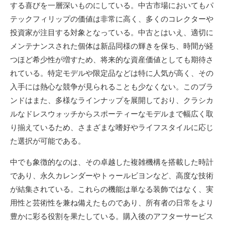
する喜びを一層深いものにしている。中古市場においてもパ
テックフィリップの価値は非常に高く、多くのコレクターや
投資家が注目する対象となっている。中古とはいえ、適切に
メンテナンスされた個体は新品同様の輝きを保ち、時間が経
つほど希少性が増すため、将来的な資産価値としても期待さ
れている。特定モデルや限定品などは特に人気が高く、その
入手には熱心な競争が見られることも少なくない。このブラ
ンドはまた、多様なラインナップを展開しており、クラシカ
ルなドレスウォッチからスポーティーなモデルまで幅広く取
り揃えているため、さまざまな嗜好やライフスタイルに応じ
た選択が可能である。
中でも象徴的なのは、その卓越した複雑機構を搭載した時計
であり、永久カレンダーやトゥールビヨンなど、高度な技術
が結集されている。これらの機能は単なる装飾ではなく、実
用性と芸術性を兼ね備えたものであり、所有者の日常をより
豊かに彩る役割を果たしている。購入後のアフターサービス