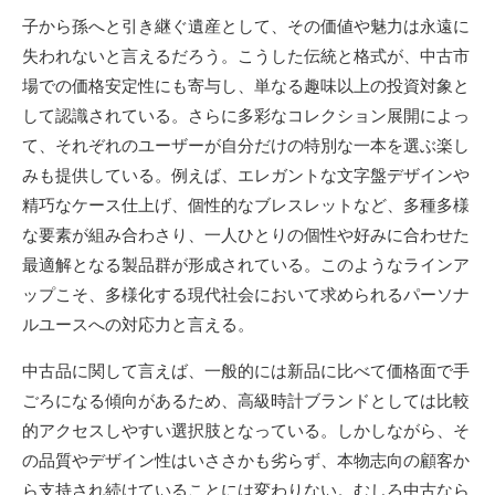
子から孫へと引き継ぐ遺産として、その価値や魅力は永遠に
失われないと言えるだろう。こうした伝統と格式が、中古市
場での価格安定性にも寄与し、単なる趣味以上の投資対象と
して認識されている。さらに多彩なコレクション展開によっ
て、それぞれのユーザーが自分だけの特別な一本を選ぶ楽し
みも提供している。例えば、エレガントな文字盤デザインや
精巧なケース仕上げ、個性的なブレスレットなど、多種多様
な要素が組み合わさり、一人ひとりの個性や好みに合わせた
最適解となる製品群が形成されている。このようなラインア
ップこそ、多様化する現代社会において求められるパーソナ
ルユースへの対応力と言える。
中古品に関して言えば、一般的には新品に比べて価格面で手
ごろになる傾向があるため、高級時計ブランドとしては比較
的アクセスしやすい選択肢となっている。しかしながら、そ
の品質やデザイン性はいささかも劣らず、本物志向の顧客か
ら支持され続けていることには変わりない。むしろ中古なら