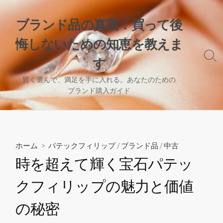
コ
ン
ブランド品の真実：買って後
テ
悔しないための知恵を教えま
ン
ツ
検
す
へ
索
切
ス
賢く選んで、満足を手に入れる。あなたのための
り
ブランド購入ガイド
キ
替
ッ
え
プ
ホーム
>
パテックフィリップ
/
ブランド品
/
中古
時を超えて輝く宝石パテッ
クフィリップの魅力と価値
の秘密