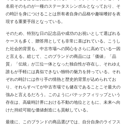
名前そのものが一種のステータスシンボルとなっており、そ
の時計を身につけることは所有者自身の品格や趣味嗜好を表
現する重要手段となっている。
そのため、特別な日の記念品や成功のお祝いとして選ばれる
ケースも多く、贈答用としても非常に喜ばれている。こうし
た社会的背景も、中古市場への関心をさらに高めている一因
と言える。総じて、このブランドの商品には「価値」「品
質」「伝統」が三位一体となった独自性が存在し、それゆえ
誰もが手軽には真似できない独特の魅力を持っている。それ
ぞれの時計には作り手の情熱と歴史的背景が込められてお
り、それらすべてが中古市場でも健在であることこそ最大の
強みと言えるだろう。このようにパテックフィリップという
存在は、高級時計界における不動の地位とともに、未来へ向
けた持続可能な価値創造にも貢献している。
最後に、このブランドの商品選びでは、自分自身のライフス