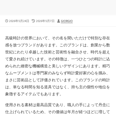
公
最
投
2026年5月24日
2026年5月7日
GIORGIO
開
終
稿
日
更
者
新
高級時計の世界において、その名を聞いただけで特別な存在
日
感を放つブランドがあります。
このブランドは、創業から数
世紀にわたり卓越した技術と芸術性を融合させ、時代を超え
て愛され続けています。その特徴は、一つひとつの時計に込
められた緻密な機械構造と美しいデザインにあります。精巧
なムーブメントは専門家のみならず時計愛好家の心を掴み、
まさに芸術品として評価されています。このブランドの時計
は、単なる時間を知る道具ではなく、持ち主の個性や地位を
象徴するアイテムでもあります。
使用される素材は最高品質であり、職人の手によって丹念に
仕上げられているため、その価値は年月が経つほどに増して