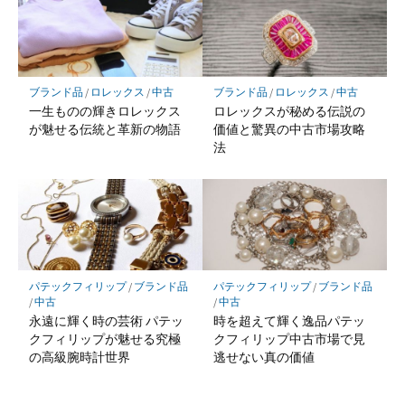
ブランド品
/
ロレックス
/
中古
ブランド品
/
ロレックス
/
中古
一生ものの輝きロレックス
ロレックスが秘める伝説の
が魅せる伝統と革新の物語
価値と驚異の中古市場攻略
法
パテックフィリップ
/
ブランド品
パテックフィリップ
/
ブランド品
/
中古
/
中古
永遠に輝く時の芸術 パテッ
時を超えて輝く逸品パテッ
クフィリップが魅せる究極
クフィリップ中古市場で見
の高級腕時計世界
逃せない真の価値