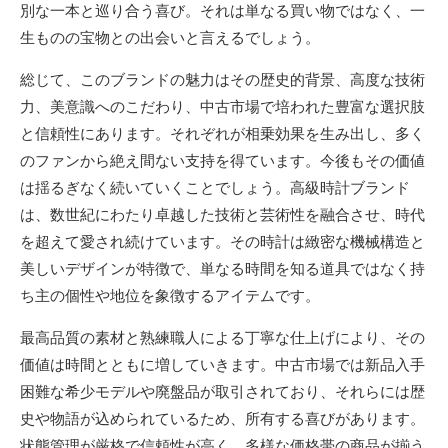
別な一本と巡り合う喜び。それは単なる買い物ではなく、一
生ものの宝物との出会いと言えるでしょう。
総じて、このブランドの魅力はその歴史的背景、高度な技術
力、美意識へのこだわり、中古市場で培われた豊富な選択肢
と信頼性にあります。それぞれが相乗効果を生み出し、多く
のファンから絶え間ない支持を得ています。今後もその価値
は揺るぎなく続いていくことでしょう。高級時計ブランド
は、数世紀にわたり卓越した技術と芸術性を融合させ、時代
を超えて愛され続けています。その時計は緻密な機械構造と
美しいデザインが特徴で、単なる時間を知る道具ではなく持
ち主の個性や地位を象徴するアイテムです。
最高品質の素材と熟練職人による丁寧な仕上げにより、その
価値は時間とともに増していきます。中古市場では新品入手
困難な希少モデルや廃盤品が取引されており、それらには歴
史や物語が込められているため、所有する喜びがあります。
状態管理が厳格で信頼性が高く、多様な価格帯の商品が揃う