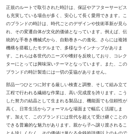
正規のルートで取引された時計は、保証やアフターサービス
も充実している場合が多く、安心して長く愛用できます。こ
のブランドの時計は、時代ごとのデザインや技術革新が見ら
れ、その変遷自体が文化的価値となっています。例えば、伝
統的な手巻き機械式から、自動巻きへの進化、さらには複雑
機構を搭載したモデルまで、多様なラインナップがありま
す。これらは各世代のニーズや嗜好を反映しており、コレク
ターにとっては興味深いテーマとなっています。また、この
ブランドの時計製造には一切の妥協がありません。
部品一つひとつに対する厳しい検査と調整、そして組み立て
工程で行われる繊細な作業は、高い完成度を誇ります。こう
した努力の結晶として生まれる製品は、機能面でも信頼性が
高く、日常生活からフォーマルな場面まで幅広く活躍しま
す。加えて、このブランドには世代を超えて受け継ぐことの
できる普遍的な魅力があります。親から子へ譲り渡されるこ
とも珍しくなく、その価値は単なる金銭的評価以上のもので