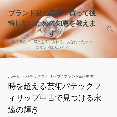
コ
ン
ブランド品の真実：買って後
テ
悔しないための知恵を教えま
ン
ツ
検
す
へ
索
切
ス
賢く選んで、満足を手に入れる。あなたのための
り
ブランド購入ガイド
キ
替
ッ
え
プ
ホーム
>
パテックフィリップ
/
ブランド品
/
中古
時を超える芸術パテックフ
ィリップ中古で見つける永
遠の輝き