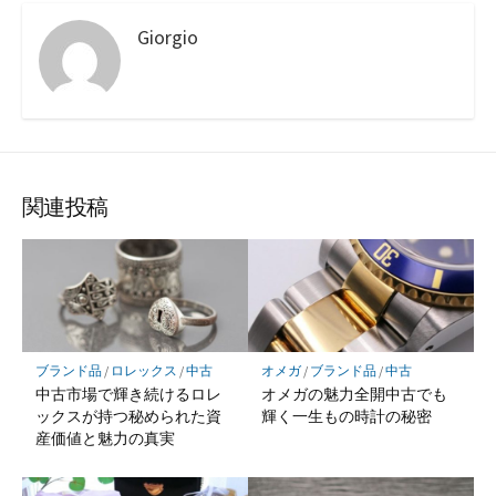
Giorgio
関連投稿
ブランド品
/
ロレックス
/
中古
オメガ
/
ブランド品
/
中古
中古市場で輝き続けるロレ
オメガの魅力全開中古でも
ックスが持つ秘められた資
輝く一生もの時計の秘密
産価値と魅力の真実