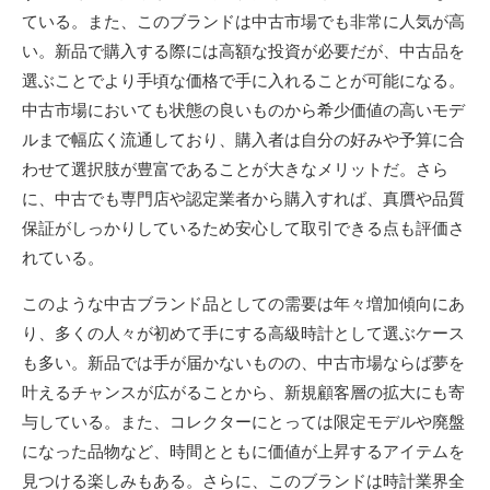
ている。また、このブランドは中古市場でも非常に人気が高
い。新品で購入する際には高額な投資が必要だが、中古品を
選ぶことでより手頃な価格で手に入れることが可能になる。
中古市場においても状態の良いものから希少価値の高いモデ
ルまで幅広く流通しており、購入者は自分の好みや予算に合
わせて選択肢が豊富であることが大きなメリットだ。さら
に、中古でも専門店や認定業者から購入すれば、真贋や品質
保証がしっかりしているため安心して取引できる点も評価さ
れている。
このような中古ブランド品としての需要は年々増加傾向にあ
り、多くの人々が初めて手にする高級時計として選ぶケース
も多い。新品では手が届かないものの、中古市場ならば夢を
叶えるチャンスが広がることから、新規顧客層の拡大にも寄
与している。また、コレクターにとっては限定モデルや廃盤
になった品物など、時間とともに価値が上昇するアイテムを
見つける楽しみもある。さらに、このブランドは時計業界全