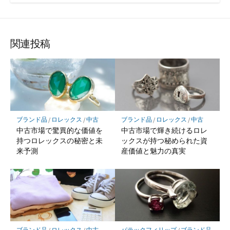
関連投稿
ブランド品
/
ロレックス
/
中古
ブランド品
/
ロレックス
/
中古
中古市場で驚異的な価値を
中古市場で輝き続けるロレ
持つロレックスの秘密と未
ックスが持つ秘められた資
来予測
産価値と魅力の真実
ブランド品
/
ロレックス
/
中古
パテックフィリップ
/
ブランド品