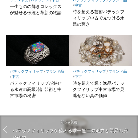
/
中古
一生ものの輝きロレックス
時を超える芸術パテックフ
が魅せる伝統と革新の物語
ィリップ中古で見つける永
遠の輝き
パテックフィリップ
/
ブランド品
パテックフィリップ
/
ブランド品
/
中古
/
中古
パテックフィリップが魅せ
時を超えて輝く逸品パテッ
る永遠の高級時計芸術と中
クフィリップ中古市場で見
古市場の秘密
逃せない真の価値
前の投稿
パテックフィリップが秘める唯一無二の魅力と驚異の資
産価値