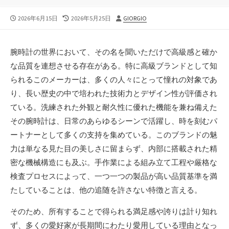
公
最
投
2026年6月15日
2026年5月25日
GIORGIO
開
終
稿
日
更
者
新
腕時計の世界において、その名を聞いただけで高級感と確か
日
な品質を連想させる存在がある。
特に高級ブランドとして知
られるこのメーカーは、多くの人々にとって憧れの対象であ
り、長い歴史の中で培われた技術力とデザイン性が評価され
ている。洗練された外観と耐久性に優れた機能を兼ね備えた
その腕時計は、日常のあらゆるシーンで活躍し、時を刻むパ
ートナーとして多くの支持を集めている。このブランドの魅
力は単なる見た目の美しさに留まらず、内部に搭載された精
密な機械構造にも及ぶ。手作業による組み立て工程や厳格な
検査プロセスによって、一つ一つの製品が高い品質基準を満
たしていることは、他の追随を許さない特徴と言える。
そのため、所有することで得られる満足感や誇りは計り知れ
ず、多くの愛好家が長期間にわたり愛用している理由となっ