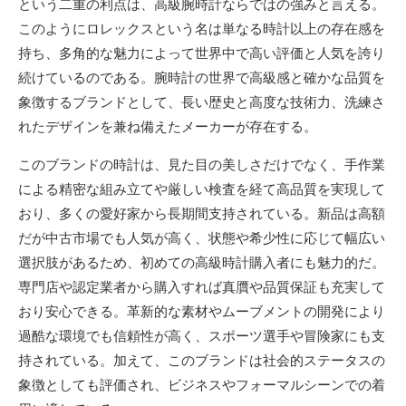
という二重の利点は、高級腕時計ならではの強みと言える。
このようにロレックスという名は単なる時計以上の存在感を
持ち、多角的な魅力によって世界中で高い評価と人気を誇り
続けているのである。腕時計の世界で高級感と確かな品質を
象徴するブランドとして、長い歴史と高度な技術力、洗練さ
れたデザインを兼ね備えたメーカーが存在する。
このブランドの時計は、見た目の美しさだけでなく、手作業
による精密な組み立てや厳しい検査を経て高品質を実現して
おり、多くの愛好家から長期間支持されている。新品は高額
だが中古市場でも人気が高く、状態や希少性に応じて幅広い
選択肢があるため、初めての高級時計購入者にも魅力的だ。
専門店や認定業者から購入すれば真贋や品質保証も充実して
おり安心できる。革新的な素材やムーブメントの開発により
過酷な環境でも信頼性が高く、スポーツ選手や冒険家にも支
持されている。加えて、このブランドは社会的ステータスの
象徴としても評価され、ビジネスやフォーマルシーンでの着