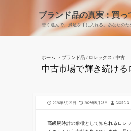
コ
ン
ブランド品の真実：買っ
テ
賢く選んで、満足を手に入れる。あなたのた
ン
ツ
へ
ス
キ
ホーム
>
ブランド品
/
ロレックス
/
中古
ッ
中古市場で輝き続ける
プ
公
最
投
2026年6月21日
2026年5月25日
GIORGIO
開
終
稿
日
更
者
新
高級腕時計の象徴として知られるロレ
日