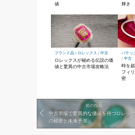
値
輝き
ブランド品
/
ロレックス
/
中古
パテッ
/
中古
ロレックスが秘める伝説の価
時を
値と驚異の中古市場攻略法
フィ
密
前の投稿
中古市場で驚異的な価値を持つロレッ
の秘密と未来予測