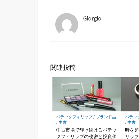
Giorgio
関連投稿
パテックフィリップ
/
ブランド品
パテッ
/
中古
/
中古
中古市場で輝き続けるパテッ
時を
クフィリップの秘密と投資価
リッ