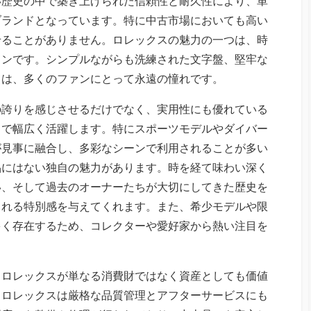
い歴史の中で築き上げられた信頼性と耐久性により、単
ブランドとなっています。特に中古市場においても高い
せることがありません。ロレックスの魅力の一つは、時
インです。シンプルながらも洗練された文字盤、堅牢な
トは、多くのファンにとって永遠の憧れです。
の誇りを感じさせるだけでなく、実用性にも優れている
まで幅広く活躍します。特にスポーツモデルやダイバー
が見事に融合し、多彩なシーンで利用されることが多い
品にはない独自の魅力があります。時を経て味わい深く
い、そして過去のオーナーたちが大切にしてきた歴史を
られる特別感を与えてくれます。また、希少モデルや限
多く存在するため、コレクターや愛好家から熱い注目を
、ロレックスが単なる消費財ではなく資産としても価値
、ロレックスは厳格な品質管理とアフターサービスにも