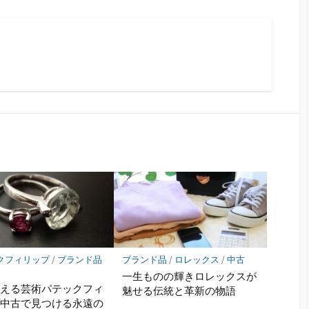
クフィリップ
/
ブランド品
ブランド品
/
ロレックス
/
中古
一生ものの輝きロレックスが
超える芸術パテックフィ
魅せる伝統と革新の物語
プ中古で見つける永遠の