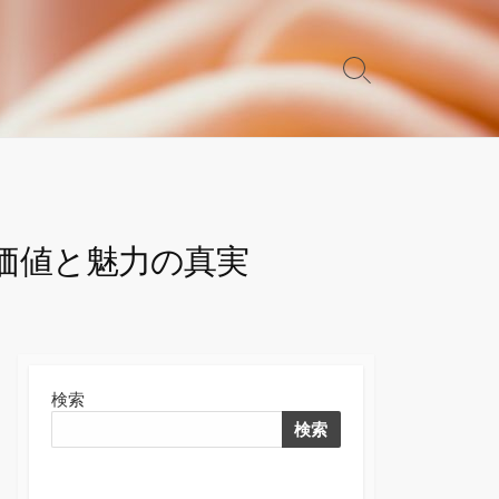
検
索
切
り
替
え
価値と魅力の真実
検索
検索