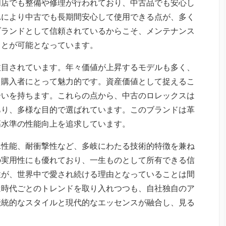
門店でも整備や修理が行われており、中古品でも安心し
れにより中古でも長期間安心して使用できる点が、多く
ブランドとして信頼されているからこそ、メンテナンス
ことが可能となっています。
注目されています。年々価値が上昇するモデルも多く、
も購入者にとって魅力的です。資産価値として捉えるこ
合いを持ちます。これらの点から、中古のロレックスは
あり、多様な目的で選ばれています。このブランドは革
高水準の性能向上を追求しています。
水性能、耐衝撃性など、多岐にわたる技術的特徴を兼ね
の実用性にも優れており、一生ものとして所有できる信
性が、世界中で愛され続ける理由となっていることは間
は時代ごとのトレンドを取り入れつつも、自社独自のア
伝統的なスタイルと現代的なエッセンスが融合し、見る