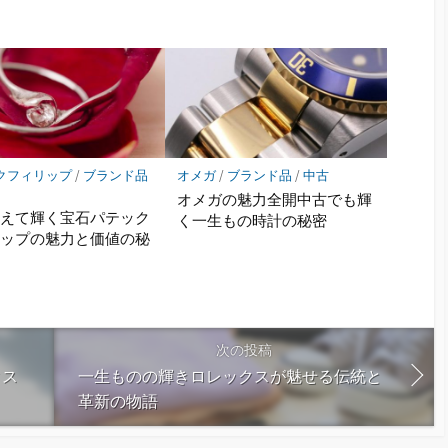
クフィリップ
/
ブランド品
オメガ
/
ブランド品
/
中古
オメガの魅力全開中古でも輝
超えて輝く宝石パテック
く一生もの時計の秘密
リップの魅力と価値の秘
次の投稿
クス
一生ものの輝きロレックスが魅せる伝統と
革新の物語